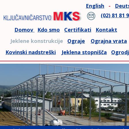
English
-
Deut
(02) 81 81 
Domov 
Kdo smo
Certifikati
Kontakt
Jeklene konstrukcije   
Ograje
Ograjna vrata
Kovinski nadstreški
Jeklena stopnišča
Ogrod