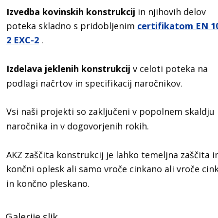
Izvedba kovinskih konstrukcij 
in njihovih delov 
poteka skladno s pridobljenim 
certifikatom EN 1
2 EXC-2
 .
Izdelava jeklenih konstrukcij 
v celoti poteka na 
podlagi načrtov in specifikacij naročnikov.
Vsi naši projekti so zaključeni v popolnem skaldju 
naročnika in v dogovorjenih rokih.
AKZ zaščita konstrukcij je lahko temeljna zaščita i
končni oplesk ali samo vroče cinkano ali vroče cin
in končno pleskano.
Galerije slik